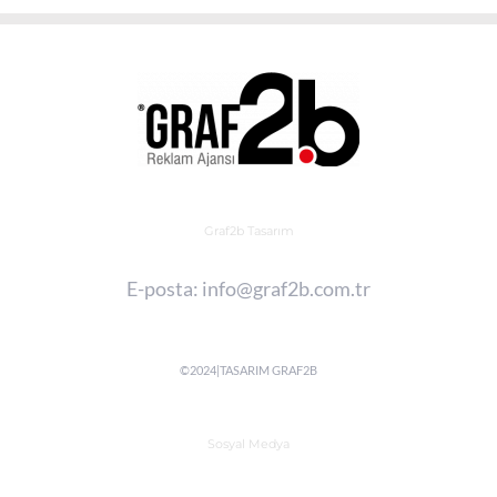
Graf2b Tasarım
E-posta:
info@graf2b.com.tr
©2024|TASARIM
GRAF2B
Sosyal Medya